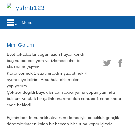
ysfmtr123
Menü
Mini Gölüm
Evet arkadaslar çoğumuzun hayali kendi
başına sadece yem ve izlemesi olan bi
akvaryum yaptım.
Karar vermek 1 saatimi aldı inşaa etmek 4
ayımı diye bilirim. Ama hala eklemeler
yapıyorum.
Çok zor değildi büyük bir cam akvaryumu çöpün yanında
buldum ve ufak bir çatlak onarımından sonrası 1 sene kadar
evde bekledi.
Eşimin ben bunu artık atıyorum demesiyle çocukluk gençlik
dönemlerimden kalan bir heycan bir fırtına koptu içimde.