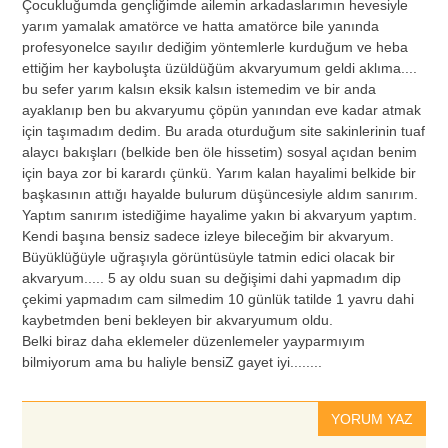
Çocukluğumda gençliğimde ailemin arkadaslarımın hevesiyle
yarım yamalak amatörce ve hatta amatörce bile yanında
profesyonelce sayılır dediğim yöntemlerle kurduğum ve heba
ettiğim her kayboluşta üzüldüğüm akvaryumum geldi aklıma....
bu sefer yarım kalsın eksik kalsın istemedim ve bir anda
ayaklanıp ben bu akvaryumu çöpün yanından eve kadar atmak
için taşımadım dedim. Bu arada oturduğum site sakinlerinin tuaf
alaycı bakışları (belkide ben öle hissetim) sosyal açıdan benim
için baya zor bi karardı çünkü. Yarım kalan hayalimi belkide bir
başkasının attığı hayalde bulurum düşüncesiyle aldım sanırım.
Yaptım sanırım istediğime hayalime yakın bi akvaryum yaptım.
Kendi başına bensiz sadece izleye bileceğim bir akvaryum.
Büyüklüğüyle uğraşıyla görüntüsüyle tatmin edici olacak bir
akvaryum..... 5 ay oldu suan su değişimi dahi yapmadım dip
çekimi yapmadım cam silmedim 10 günlük tatilde 1 yavru dahi
kaybetmden beni bekleyen bir akvaryumum oldu.
Belki biraz daha eklemeler düzenlemeler yayparmıyım
bilmiyorum ama bu haliyle bensiZ gayet iyi........
YORUM YAZ